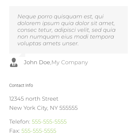
Neque porro quisquam est, qui
Aliquam erat volutpat. Quisque at
dolorem ipsum quia dolor sit amet,
est id ligula facilisis laoreet eget
consec tetur, adipisci velit, sed quia
pulvinar nibh. Suspendisse at
non numquam eius modi tempora
ultrices dui. Curabitur ac felis arcu
voluptas amets unser.
sadips ipsums fugiats nemis.
John Doe
Luke Beck
,
My Company
,
Theme Fusion
Contact Info
12345 north Street
New York City, NY 555555
Telefon:
555-555-5555
Fax:
555-555-5555