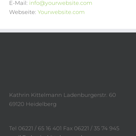
E-Mail:
info@yourwebsite.com
Webseite:
Yourwebsite.com
Kathrin Kittelmann Ladenburgerstr. 60
69120 Heidelberg
Tel 06221 / 65 16 401 Fax 06221 / 35 74 945