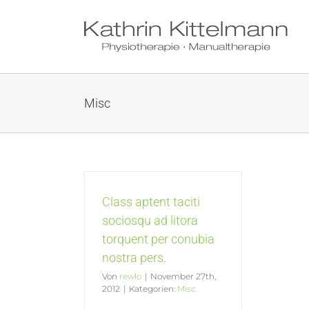
Skip
to
content
Misc
Class aptent taciti
sociosqu ad litora
torquent per conubia
nostra pers.
Von
rewlo
|
November 27th,
2012
|
Kategorien:
Misc