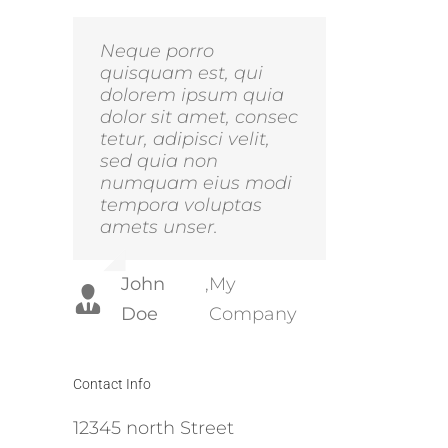
Neque porro
Aliquam erat
quisquam est, qui
volutpat. Quisque at
dolorem ipsum quia
est id ligula facilisis
dolor sit amet, consec
laoreet eget pulvinar
tetur, adipisci velit,
nibh. Suspendisse at
sed quia non
ultrices dui. Curabitur
numquam eius modi
ac felis arcu sadips
tempora voluptas
ipsums fugiats nemis.
amets unser.
Luke
,
Theme
John
,
My
Beck
Fusion
Doe
Company
Contact Info
12345 north Street