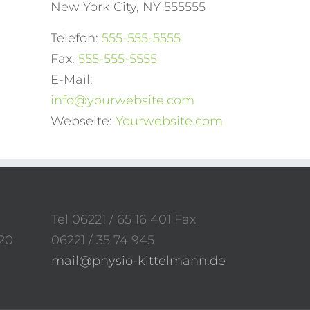
New York City, NY 555555
Telefon:
555-555-5555
Fax:
555-555-5555
E-Mail:
info@yourwebsite.com
Webseite:
Yourwebsite.com
Tel 06221 / 65 16 401 Fax
20
06221 / 35 74 945
mail@physio-kittelmann.de