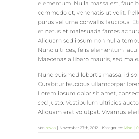
elementum. Nulla massa est, faucibu
commodo et, venenatis ut velit. Pell
purus vel urna convallis faucibus. E
et netus et malesuada fames ac turp
Aliquam sed ipsum non nulla tempus
Nunc ultrices, felis elementum iaculi
Maecenas a libero mauris, sed male
Nunc euismod lobortis massa, id solli
Curabitur faucibus ullamcorper lorem
Lorem ipsum dolor sit amet, consecte
sed justo. Vestibulum ultricies aucto
Aliquam erat volutpat. Vivamus eleif
Von
rewlo
|
November 27th, 2012
|
Kategorien:
Misc
|
0