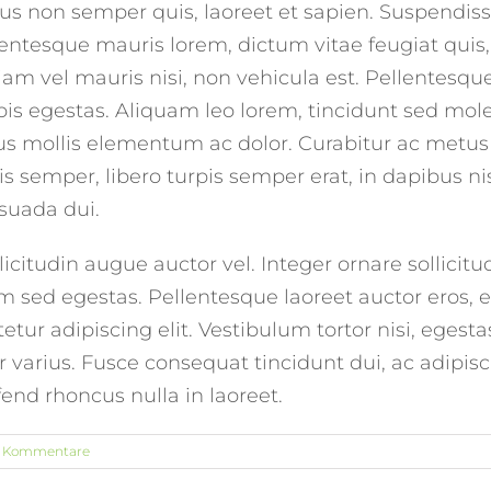
s non semper quis, laoreet et sapien. Suspendiss
entesque mauris lorem, dictum vitae feugiat quis, 
tiam vel mauris nisi, non vehicula est. Pellentesqu
is egestas. Aliquam leo lorem, tincidunt sed mole
 mollis elementum ac dolor. Curabitur ac metus 
s semper, libero turpis semper erat, in dapibus nis
suada dui.
citudin augue auctor vel. Integer ornare sollicitu
 sed egestas. Pellentesque laoreet auctor eros, e
tur adipiscing elit. Vestibulum tortor nisi, egest
r varius. Fusce consequat tincidunt dui, ac adipisc
end rhoncus nulla in laoreet.
 Kommentare